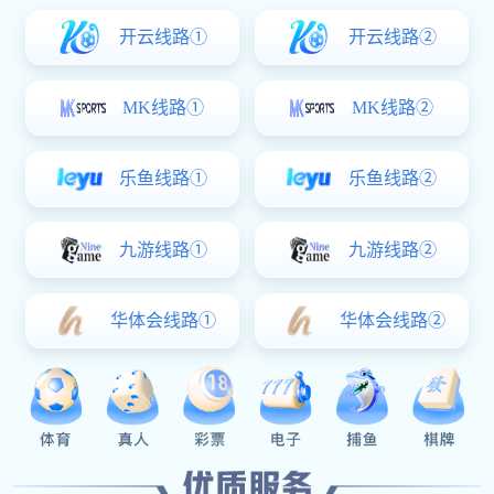
开云线路①
开云线路②
MK线路①
MK线路②
乐鱼线路①
乐鱼线路②
九游线路①
九游线路②
华体会线路①
华体会线路②